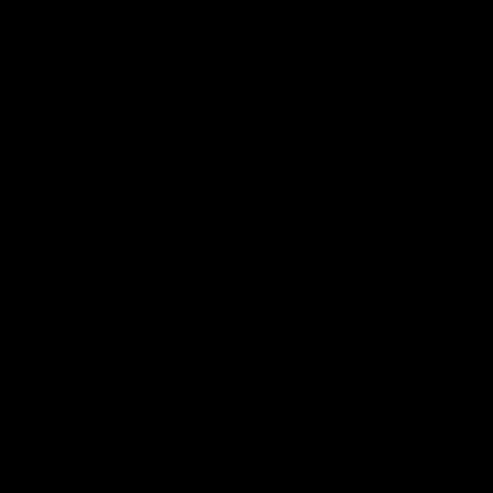
产品展示
PRODUCT SHOW