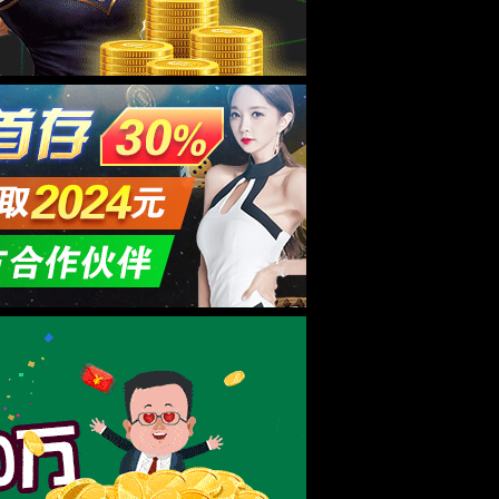
塑料托盘九脚吹塑托盘ZJTP1210-1
0mm