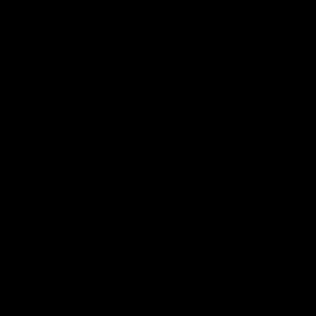
销售顾问：蒋丽丽
销售顾问：张伟栋
机器人：正基小智